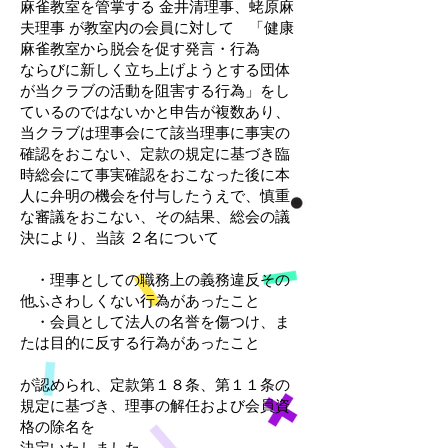
麻雀教室を管掌する 金井清理事、蛯原麻
夫理事 が教室内の会員に対して 「健康
麻雀教室から脱会を促す発言・行為
ならびに新しく立ち上げようとする団体
が当クラブの活動を阻害する行為」をし
ているのではないかと申告が複数あり、
当クラブは理事会にて該当理事に事実の
確認をおこない、定款の規定に基づき臨
時総会にて事実確認をおこなった後に本
人に弁明の機会を付与したうえで、慎重
な審議をおこない、その結果、総会の議
決により、当該 ２名について
・理事としての職務上の義務違反その
他ふさわしくない行為があったこと
・会員として法人の名誉を傷つけ、ま
たは目的に反する行為があったこと
が認められ、定款第１８条、第１１条の
規定に基づき、理事の解任および会員資
格の除名を