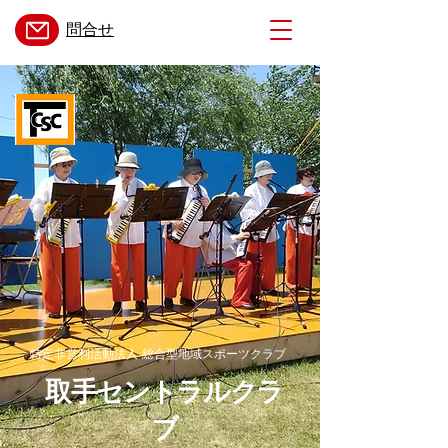
​問合せ
特定非営利活動法人 総合型地域スポーツクラブ
取手セントラルクラ
ブ