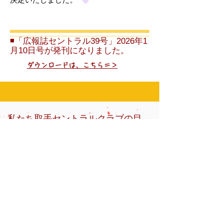
決定いたしました。
◾️「
​広報誌セントラル39号」2026年1
月10日号が発刊になりました。
​ダウンロードは、こちら＝＞
私たち取手セントラルクラブの目
的（ミッション）
当クラブは、学術・文化・スポーツ
振興すなわちスポーツ活動・文化活動
の普及を推進し、老若男女が健康で幸
せを共感できる地域社会の醸成に寄与
します。
クラブの指針（ビジョン）
当クラブは、その目的を達成するため、次に